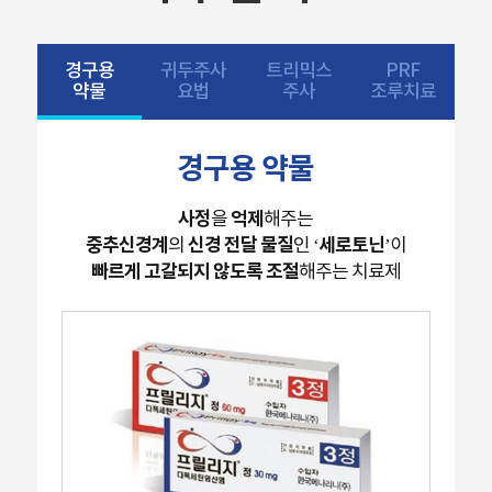
경구용
귀두주사
트리믹스
PRF
약물
요법
주사
조루치료
경구용 약물
사정
억제
을
해주는
중추신경계
신경 전달 물질
‘세로토닌’
의
인
이
빠르게 고갈되지 않도록 조절
해주는 치료제